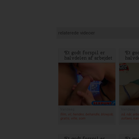
relaterede videoer
Et godt forspil er
Et god
halvdelen af arbejdet
halvde
Vandaag
Vandaag
film, vil, hendes, behandle, blowjob,
så, når, arb
gratis, ville, som
sofaen, kæ
Et godt forspil er
Et god