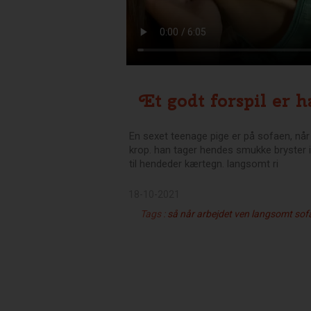
Et godt forspil er h
En sexet teenage pige er på sofaen, når 
krop. han tager hendes smukke bryster
til hendeder kærtegn. langsomt ri
18-10-2021
Tags :
så
når
arbejdet
ven
langsomt
sof