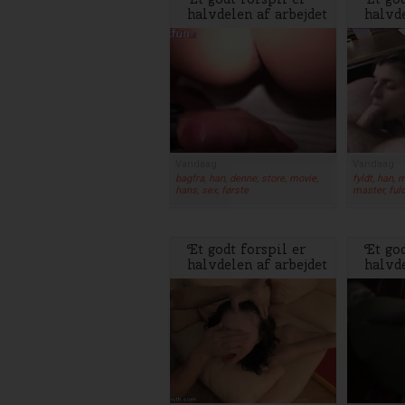
halvdelen af arbejdet
halvde
Vandaag
Vandaag
bagfra, han, denne, store, movie,
fyldt, han, m
hans, sex, første
master, ful
Et godt forspil er
Et god
halvdelen af arbejdet
halvde