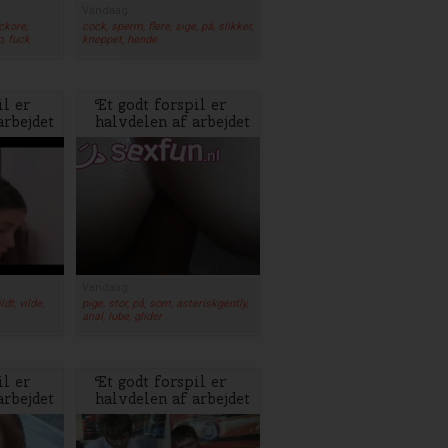
Vandaag
ckore,
cock, sperm, flere, sige, på, slikker,
o, fuck
kneppet, hende
il er
Et godt forspil er
arbejdet
halvdelen af arbejdet
Vandaag
dt, vilde,
pige, stor, på, som, asteriskgently,
anal, lube, glider
il er
Et godt forspil er
arbejdet
halvdelen af arbejdet