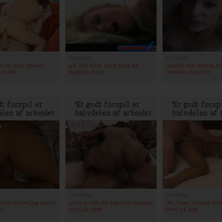
Vandaag
Vandaag
, så, dick, stinker,
pik, han, fordi, tæve, hård, så,
sprøjte, ned, ønsker, t
ter, den
bageste, fucks
rødhåret, fisse, tid
t forspil er
Et godt forspil er
Et godt forsp
len af arbejdet
halvdelen af arbejdet
halvdelen af 
Vandaag
Vandaag
usse, enorm, jeg, porno,
store, privat, fra, kæreste, liderlige,
det, finger, fucked, slik
de
sort, par, våde
blive, så, pige