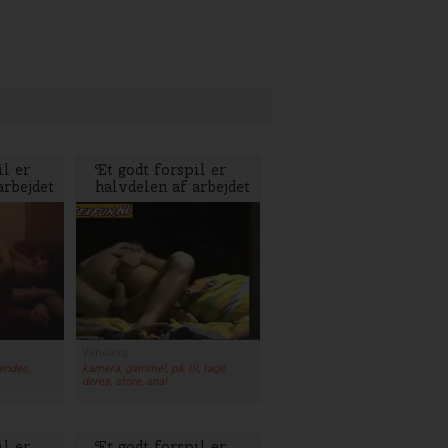
il er
Et godt forspil er
arbejdet
halvdelen af arbejdet
Vandaag
hendes,
kamera, gammel, på, til, tage,
deres, store, anal
il er
Et godt forspil er