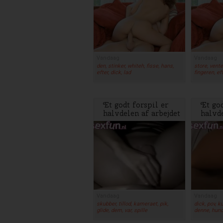
Vandaag
Vandaag
den, stinker, whiteh, fisse, hans,
store, venter
efter, dick, lad
fingeren, ef
Et godt forspil er
Et god
halvdelen af arbejdet
halvde
Vandaag
Vandaag
skubber, tillod, kameraet, pik,
dick, pov, k
glide, dem, var, spille
denne, hun