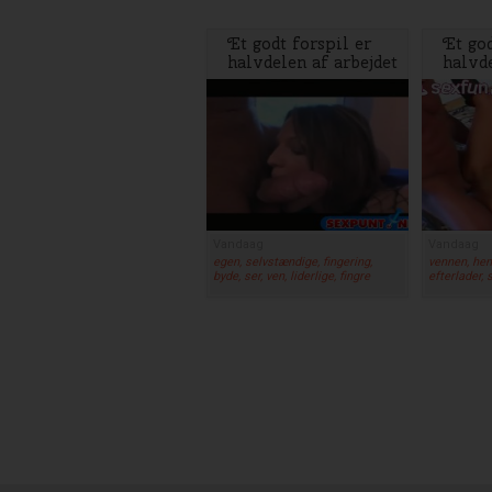
Et godt forspil er
Et god
halvdelen af arbejdet
halvde
Vandaag
Vandaag
egen, selvstændige, fingering,
vennen, hend
byde, ser, ven, liderlige, fingre
efterlader, 