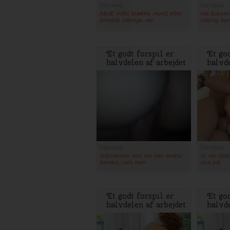
Vandaag
Vandaag
hårdt, indtil, brække, mund, efter,
når, buksern
blowjob, liderlige, røv
liderlig, ha
Et godt forspil er
Et god
halvdelen af arbejdet
halvde
Vandaag
Vandaag
subtraktion, ned, sin, han, endnu,
til, røv, fyl
hendes, cum, ham
stor, pik
Et godt forspil er
Et god
halvdelen af arbejdet
halvde