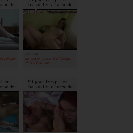
arbejdet
halvdelen af arbejdet
Vandaag
er, til, han,
sin, sætter, stinker, fra, liderlige,
whiteh, dick, han
il er
Et godt forspil er
arbejdet
halvdelen af arbejdet