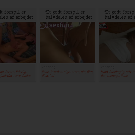
t forspil er
Et godt forspil er
Et godt forsp
len af arbejdet
halvdelen af arbejdet
halvdelen af 
Vandaag
Vandaag
e, første, liderlig,
fisse, hvordan, sige, store, sin, film,
hvad, fabelagtig, stiv, t
sjaskvåd, tæve, fucks
dick, lod
det, teenage, fisse