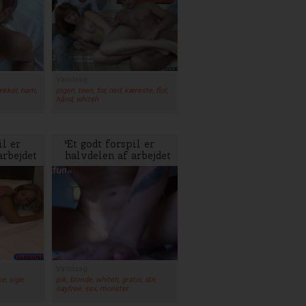
Vandaag
rækker, ham,
pigen, teen, for, ned, kæreste, flot,
hånd, whiteh
il er
Et godt forspil er
arbejdet
halvdelen af arbejdet
Vandaag
ke, sige,
pik, blonde, whiteh, gratis, din,
sayfree, sex, monster