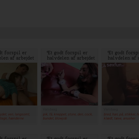
t forspil er
Et godt forspil er
Et godt forsp
len af arbejdet
halvdelen af arbejdet
halvdelen af 
Vandaag
Vandaag
ejdet, ven, langsomt,
pik, få, kneppet, store, den, cock,
bred, han, på, stikker, 
rtegn, hænderne
bundet, blowjob
klædt, tæve, anusher
t forspil er
Et godt forspil er
Et godt forsp