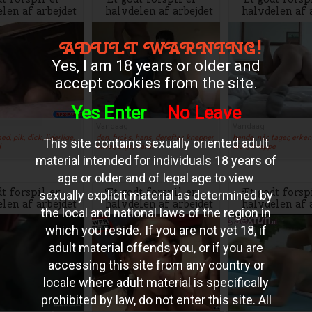
len af arbejdet
halvdelen af arbejdet
halvdelen af 
ADULT WARNING!
Yes, I am 18 years or older and
accept cookies from the site.
Yes Enter
No Leave
Vandaag
Vandaag
ed, pik, dick, liderlige,
den, fucks, hans, derefter, knepper,
hende, når, tager, erkend
This site contains sexually oriented adult
d
bliver, sige, hårdt
dick, kneppe
material intended for individuals 18 years of
age or older and of legal age to view
t forspil er
Et godt forspil er
Et godt forsp
sexually explicit material as determined by
len af arbejdet
halvdelen af arbejdet
halvdelen af 
the local and national laws of the region in
which you reside. If you are not yet 18, if
adult material offends you, or if you are
accessing this site from any country or
locale where adult material is specifically
prohibited by law, do not enter this site. All