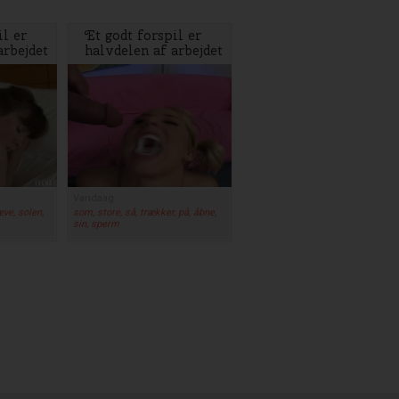
il er
Et godt forspil er
arbejdet
halvdelen af arbejdet
Vandaag
æve, solen,
som, store, så, trækker, på, åbne,
sin, sperm